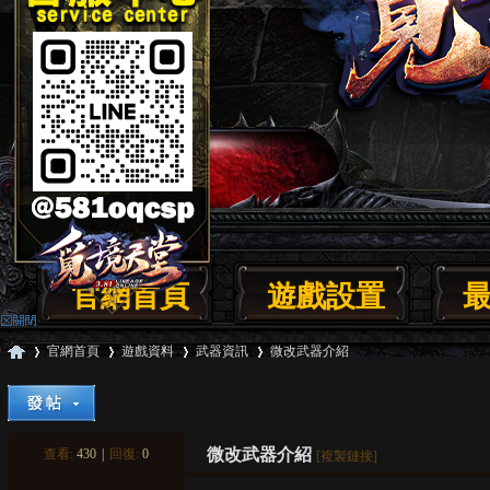
官網首頁
遊戲設置
官網首頁
遊戲資料
武器資訊
微改武器介紹
覓
»
›
›
›
微改武器介紹
查看:
430
|
回復:
0
[複製鏈接]