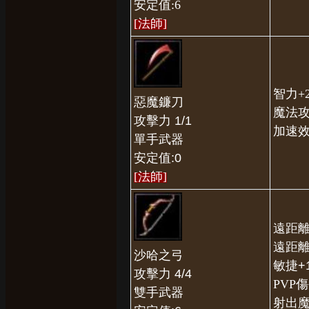
安定值:6
[法師
]
智力+
惡魔鐮刀
魔法攻
攻擊力 1/1
加速
單手武器
安定值:0
[法師
]
遠距離
遠距離
沙哈之弓
敏捷+
攻擊力 4/4
PVP傷
雙手武器
射出