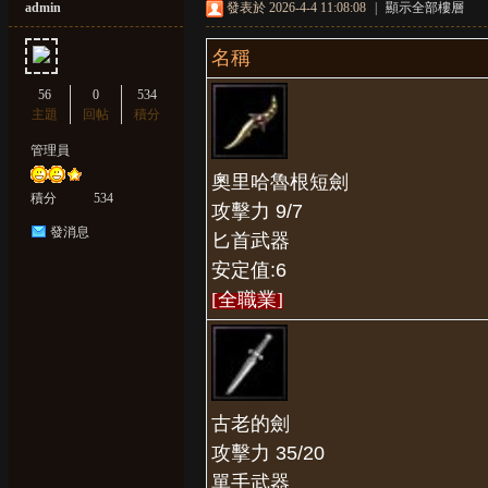
admin
發表於 2026-4-4 11:08:08
|
顯示全部樓層
名稱
56
0
534
主題
回帖
積分
管理員
境
奧里哈魯根短劍
積分
534
攻擊力 9/7
發消息
匕首武器
安定值:6
[全職業
]
天
古老的劍
攻擊力 35/20
單手武器