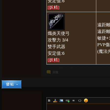
安定值:6
[妖精]
遠距離
遠距離
熾炎天使弓
敏捷+
攻擊力 3/4
PVP傷
雙手武器
(魔法
安定值:6
[妖精]
回復