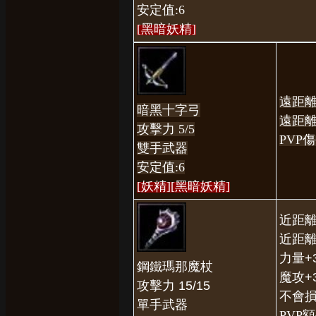
安定值:6
[黑暗妖精
]
遠距離
暗黑十字弓
遠距離
攻擊力 5/5
PVP傷
雙手武器
安定值:6
[妖精
]
[黑暗妖精
]
近距離
近距離
力量+
鋼鐵瑪那魔杖
魔攻+
攻擊力 15/15
不會
單手武器
PVP