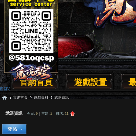
官網首頁
遊戲設置
官網首頁
遊戲資料
武器資訊
武器資訊
今日:
0
|
主題:
5
|
排名:
11
覓
»
›
›