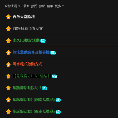
全部主題
最新
熱門
熱帖
精華
更多
再啟天堂論壇
FB粉絲頁頂置貼文
永久FB標記活動
境
無法遊戲請修改相容性
喝水程式啟動方式
【覓境官方LINE連結】
聖誕節活動說明!!
天
聖誕節活動!!(銅南瓜獎品)
聖誕節活動!!(銀南瓜獎品)